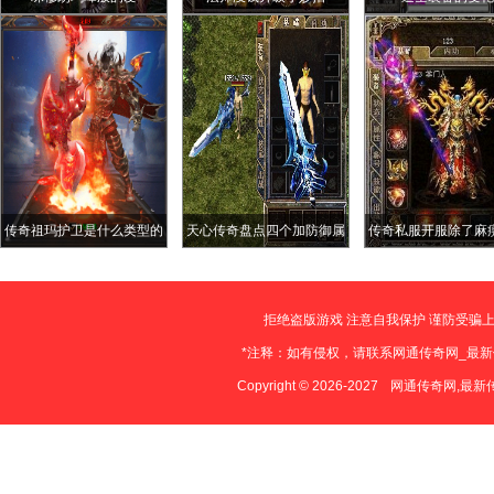
传奇祖玛护卫是什么类型的
天心传奇盘点四个加防御属
传奇私服开服除了麻
怪物
性的高攻死神手套唐吉柯德
还哪些特戒玩家熟悉
的最强
戒指效果惊人
拒绝盗版游戏 注意自我保护 谨防受骗上
*注释：如有侵权，请联系网通传奇网_最
Copyright © 2026-2027
网通传奇网,最新