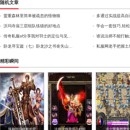
随机文章
盟重森林里简单被疏忽的怪物狼
多通过实战提高自
沃玛寺庙三层组队练级的好地点
学会一套技巧,轻
传奇私服sf分享我对羽士的定位与见…
谁说法师不能打触
卧龙寻宝篇（七）卧龙沙之书丧失山…
私服网老手把握土
精彩瞬间
珠穆朗玛峰般的爱
法师没钱升级小妙招
道士装备的变化