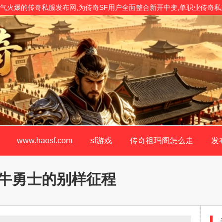
24年度人气火爆的传奇私服发布网,为传奇SF用户全面整合新开中变,单职业传奇
开原版!
www.haosf.com
sf游戏
传奇祖玛阁怎么走
发
牛勇士的别样征程