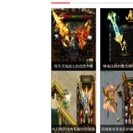
毁天灭地战士的优势力量
嗜魂法杖的魔法属
今日刚开传奇私服BUG装备
回城卷珍贵道具的