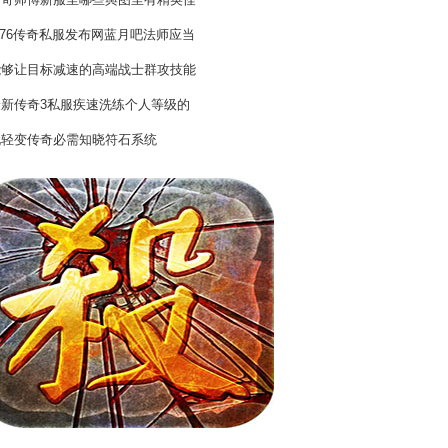
传奇师傅新服里哪些舆图里有精英怪
.76传奇私服发布网蓝月吧法师应当
能够让目标减速的高端战士群攻技能
最新传奇3私服疾速洗练个人等级的
玩轻变传奇必需知晓符石系统