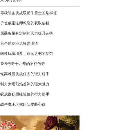
低等级装备挑战双锤牛勇士的别样征
高价值戒指法师乾隆的获取秘籍
专属装备量身定制的实力提升选择
蛮荒圣盾职业选择需谨慎
趣味性玩法增多，命运之书的功劳
OSS传奇十几年的不朽传奇
红蛇高难度挑战任务的强力对手
控制力大增烈焰首饰的强大魅力
蚂蚁成群积累经验值的得力助手
迎战牛魔王玩家组队攻略心得