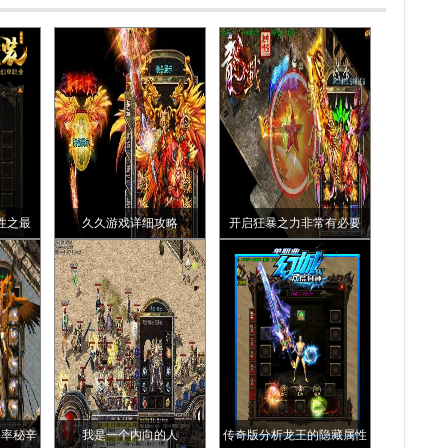
性之最
久久游戏详细攻略
开启狂暴之力非常有必要
爆率秘辛
我是一个内向的人
传奇版分析龙王的隐藏属性