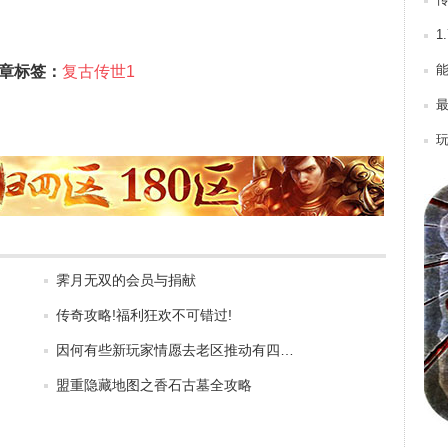
1
章标签：
复古传世1
霁月无双的会员与捐献
传奇攻略!福利狂欢不可错过!
因何有些新玩家情愿去老区推动有四…
盟重隐藏地图之香石古墓全攻略