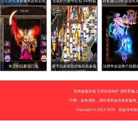
它们不仅有群毒术还有石化
充值积分豪华礼包,VIP特权
好私服1238L也会吃
技能
全面升级
遭12人围攻爆出倚天
活都没用
有了伤口要自己添
新手玩家获取经验和装备最
法师学会这两个技能
快最安全的途径
拒绝盗版游戏 注意自我保护 谨防受骗上
*注释：如有侵权，请联系热血传奇新服网
Copyright © 2023-2025
热血传奇新