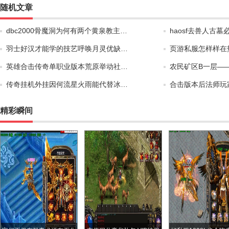
随机文章
dbc2000骨魔洞为何有两个黄泉教主…
haosf去兽人古
羽士好汉才能学的技艺呼唤月灵优缺…
页游私服怎样样在
英雄合击传奇单职业版本荒原举动社…
农民矿区B一层—
传奇挂机外挂因何流星火雨能代替冰…
合击版本后法师玩
精彩瞬间