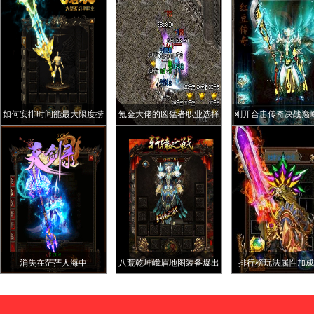
如何安排时间能最大限度捞
氪金大佬的凶猛者职业选择
刚开合击传奇决战巅
取利益
—武士
第一行会拉开热血
消失在茫茫人海中
八荒乾坤峨眉地图装备爆出
排行榜玩法属性加成
展示