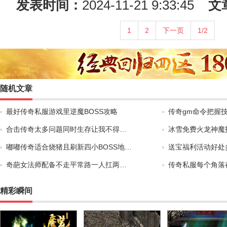
发表时间：
2024-11-21 9:33:45
文
1
2
下一页
1/2
随机文章
最好传奇私服游戏里逆魔BOSS攻略
传奇gm命令把握
合击传奇太多问题同时生存让我不得…
冰雪免费火龙神魔
嘟嘟传奇适合烧猪且刷新四小BOSS地…
送宝福利活动好处
奇葩女法师配备不走平常路一人扛两…
传奇私服每个角落
精彩瞬间